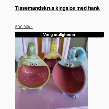
Tissemandskrus kingsize med hank
500.00
kr.
Vælg muligheder
Dette
vare
har
flere
varianter.
Mulighederne
kan
vælges
på
varesiden