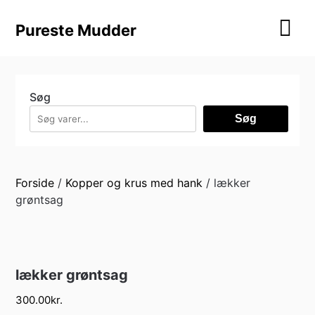
Skip
to
Pureste Mudder
content
Søg
Søg
Forside
/
Kopper og krus med hank
/ lækker
grøntsag
lækker grøntsag
300.00
kr.