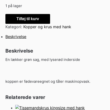
1 på lager
lækker
Tilføj til kurv
grøntsag
Kategori:
Kopper og krus med hank
antal
Beskrivelse
Beskrivelse
En lækker grøn sag, med lyserød inderside
koppen er fødevareegnet og tåler maskinopvask.
Relaterede varer