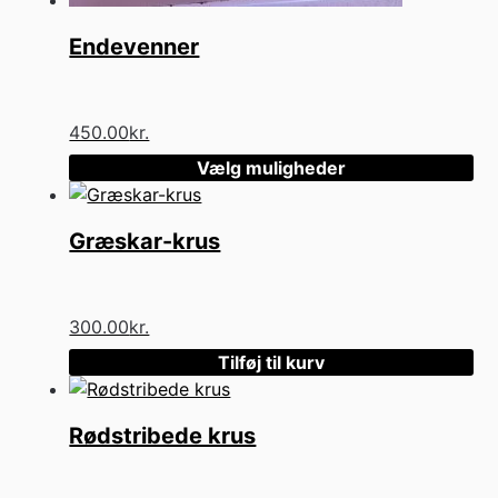
Endevenner
450.00
kr.
Vælg muligheder
Dette
vare
Græskar-krus
har
flere
varianter.
Mulighederne
300.00
kr.
kan
Tilføj til kurv
vælges
på
varesiden
Rødstribede krus