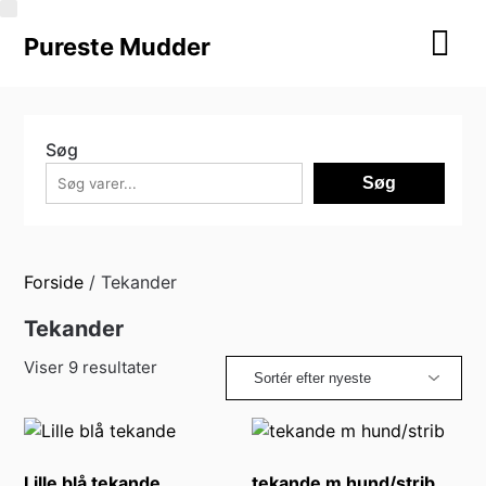
Skip
to
Pureste Mudder
content
Søg
Søg
Forside
/ Tekander
Tekander
Sorteret
Viser 9 resultater
efter
seneste
Lille blå tekande
tekande m hund/strib