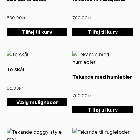
800.00
kr.
700.00
kr.
Tilføj til kurv
Tilføj til kurv
Te skål
Tekande med humlebier
95.00
kr.
700.00
kr.
Dette
Vælg muligheder
vare
Tilføj til kurv
har
flere
varianter.
Mulighederne