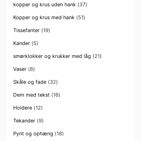
37
kopper og krus uden hank
37
varer
51
Kopper og krus med hank
51
varer
19
Tissefanter
19
varer
5
Kander
5
varer
21
smørklokker og krukker med låg
21
varer
8
Vaser
8
varer
32
Skåle og fade
32
varer
16
Dem med tekst
16
varer
12
Holdere
12
varer
9
Tekander
9
varer
18
Pynt og ophæng
18
varer