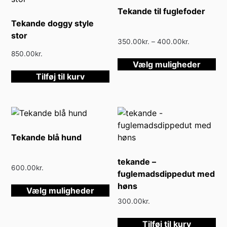
kan
Tekande til fuglefoder
vælges
Tekande doggy style
på
stor
varesiden
Prisinterval
350.00
kr.
–
400.00
kr.
350.00kr.
850.00
kr.
De
til
Vælg muligheder
va
400.00kr.
Tilføj til kurv
ha
fle
var
Mu
ka
Tekande blå hund
væ
på
tekande –
va
600.00
kr.
fuglemadsdippedut med
Dette
høns
Vælg muligheder
vare
300.00
kr.
har
flere
Tilføj til kurv