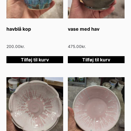
varesiden
havblå kop
vase med hav
200.00
kr.
475.00
kr.
Tilføj til kurv
Tilføj til kurv