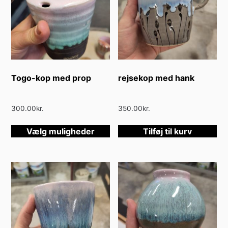
væ
på
va
Togo-kop med prop
rejsekop med hank
300.00
kr.
350.00
kr.
Dette
Vælg muligheder
Tilføj til kurv
vare
har
flere
varianter.
Mulighederne
kan
vælges
på