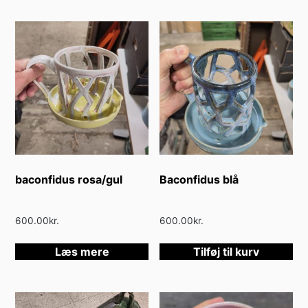
baconfidus rosa/gul
Baconfidus blå
600.00
kr.
600.00
kr.
Læs mere
Tilføj til kurv