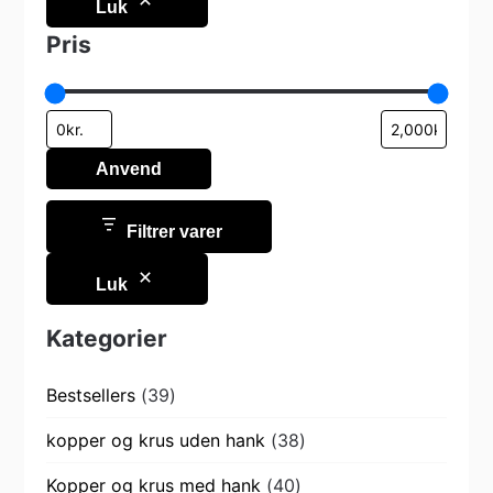
Luk
Pris
Anvend
Filtrer varer
Luk
Kategorier
39
Bestsellers
39
varer
38
kopper og krus uden hank
38
varer
40
Kopper og krus med hank
40