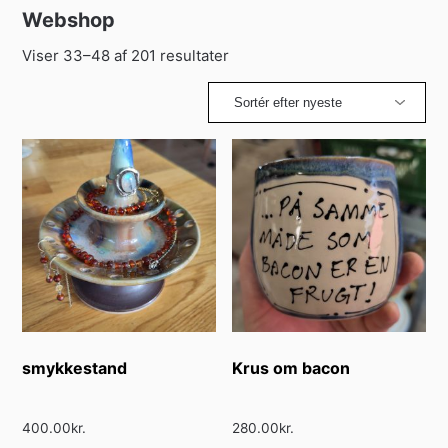
Webshop
Sorteret
Viser 33–48 af 201 resultater
efter
seneste
smykkestand
Krus om bacon
400.00
kr.
280.00
kr.