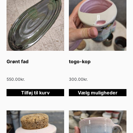
Grønt fad
togo-kop
550.00
kr.
300.00
kr.
De
Tilføj til kurv
Vælg muligheder
va
ha
fle
var
Mu
ka