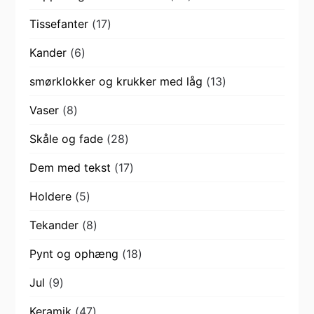
varer
17
Tissefanter
17
varer
6
Kander
6
varer
13
smørklokker og krukker med låg
13
varer
8
Vaser
8
varer
28
Skåle og fade
28
varer
17
Dem med tekst
17
varer
5
Holdere
5
varer
8
Tekander
8
varer
18
Pynt og ophæng
18
varer
9
Jul
9
varer
47
Keramik
47