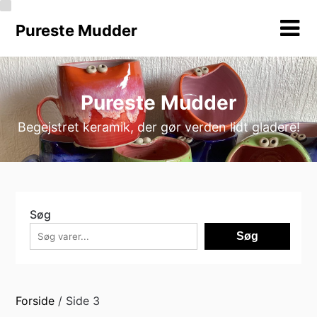
Skip
to
Pureste Mudder
content
Pureste Mudder
Begejstret keramik, der gør verden lidt gladere!
Søg
Søg
Forside
/ Side 3