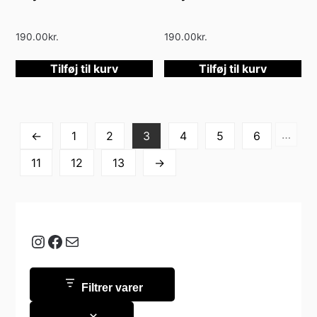
190.00
kr.
190.00
kr.
Tilføj til kurv
Tilføj til kurv
…
←
1
2
3
4
5
6
11
12
13
→
Instagram
Facebook
Mail
Filtrer varer